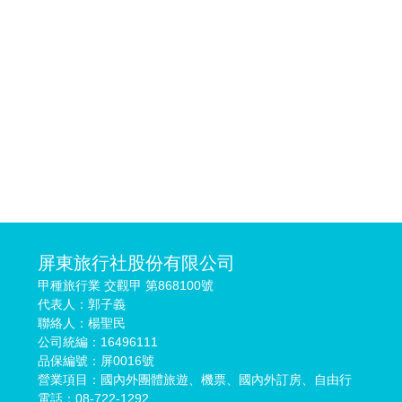
屏東旅行社股份有限公司
甲種旅行業 交觀甲 第868100號
代表人：郭子義
聯絡人：楊聖民
公司統編：16496111
品保編號：屏0016號
營業項目：國內外團體旅遊、機票、國內外訂房、自由行
電話：08-722-1292