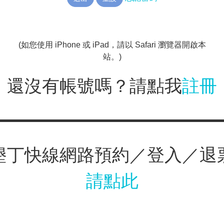
(如您使用 iPhone 或 iPad，請以 Safari 瀏覽器開啟本
站。)
還沒有帳號嗎？請點我
註冊
墾丁快線網路預約／登入／退
請點此