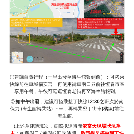
◎建議自費行程（一早出發至海生館報到前）：可搭乘
快線前往車城福安宮，再使用街車兩日券前往恆春市區
享用午餐，午後可逛逛恆春老街再至海生館報到。
◎
如中午出發
，建議可搭乘墾丁快線
12:30
之班次於南
保力 (海生館轉乘站) 下車，再轉乘墾丁街車
(
橘線
)
前往
海生館。
(上述為建議班次，實際抵達時間
依當天現場狀況為
主
；如遇假日 / 連假或旺季時期
，
敬請提早搭乘墾丁快