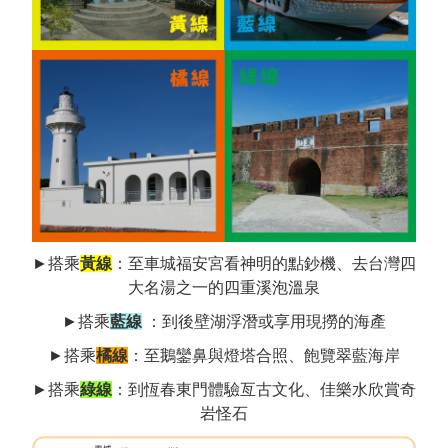
►搭乘
黃線
：至車城福安宮看神明的點鈔機、去台灣四
大名湯之一的四重溪泡溫泉
►搭乘
藍線
：到後壁湖浮潛或享用現撈的海產
►搭乘
橘線
：至鵝鑾鼻與燈塔合照、飽覽翠藍海岸
►搭乘
綠線
：到恆春東門體驗亙古文化、佳樂水欣賞奇
岩怪石