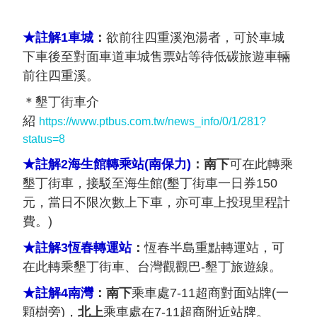
★註解1車城
：
欲前往四重溪泡湯者，可於車城
下車後至對面車道車城售票站等待低碳旅遊車輛
前往四重溪。
＊墾丁街車介
紹
https://www.ptbus.com.tw/news_info/0/1/281?
status=8
★註解2海生館轉乘站(南保力)
：
南下
可在此轉乘
墾丁街車，接駁至海生館(墾丁街車一日券150
元，當日不限次數上下車，亦可車上投現里程計
費。)
★註解3恆春轉運站
：
恆春半島重點轉運站，可
在此轉乘墾丁街車、台灣觀觀巴-墾丁旅遊線。
★註解4南灣
：
南下
乘車處7-11超商對面站牌(一
顆樹旁)，
北上
乘車處在7-11超商附近站牌。