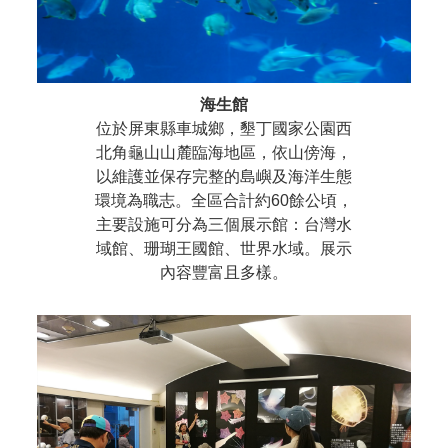
海生館
位於屏東縣車城鄉，墾丁國家公園西
北角龜山山麓臨海地區，依山傍海，
以維護並保存完整的島嶼及海洋生態
環境為職志。全區合計約60餘公頃，
主要設施可分為三個展示館：台灣水
域館、珊瑚王國館、世界水域。展示
內容豐富且多樣。