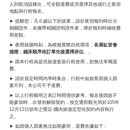
人則取消該梯次，可全額退費或另選擇其他成行之夜宿
地點與行程報名。
► 提醒您：凡６歲以下的孩童，請於夜宿報到時出示
相關證件，未攜帶相關證明證件者，將於報到時補收費
用差額。
► 夜間就寢時刻，為模擬實際自然環境，
各展缸皆會
熄燈
；
鋪床順序依訂單先後選擇床位
。。
► 因本行程為提供旅遊套裝行程使用，恕無法單獨退
費。
► 請於規定時間內準時集合，行程中如旅客因個人因
素不到，本公司不予退費。
► 以上行程載明之表訂時間僅供參考。報名後因故不
能參加時，出發前解除契約，按交通部觀光局於105年
12月12日頒布之暨定-國內旅遊定型化契約內容執行
之。
► 如因個人因素無法如期參與，退費依據如下：