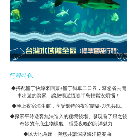
行程特色
◆搭配墾丁快線來回票+墾丁街車二日券，幫您省去開
車出遊的勞累，讓您暢遊恆春半島輕鬆沒煩惱！
◆晚上夜宿海生館，享受獨特的夜宿體驗-與魚共眠。
◆探索平時遊客無法進入的秘境後場、發現關了燈之後
奇妙的海底生物樣貌，感受夜晚的海洋魅力！
◆以大地為床，與您共譜深度海洋協奏曲!