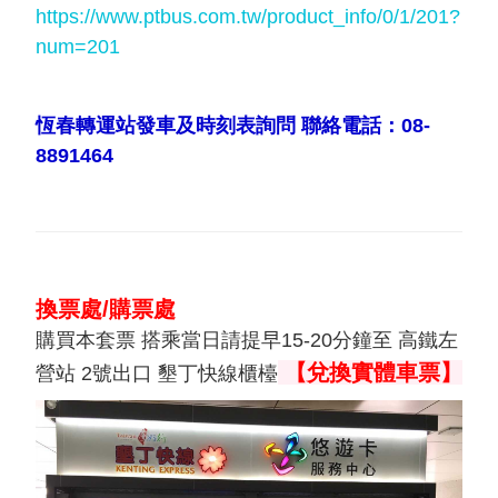
https://www.ptbus.com.tw/product_info/0/1/201?
num=201
恆春轉運站發車及時刻表詢問 聯絡電話：08-
8891464
換票處/購票處
購買本套票 搭乘當日請提早15-20分鐘至 高鐵左
【兌換實體車票】
營站 2號出口 墾丁快線櫃檯