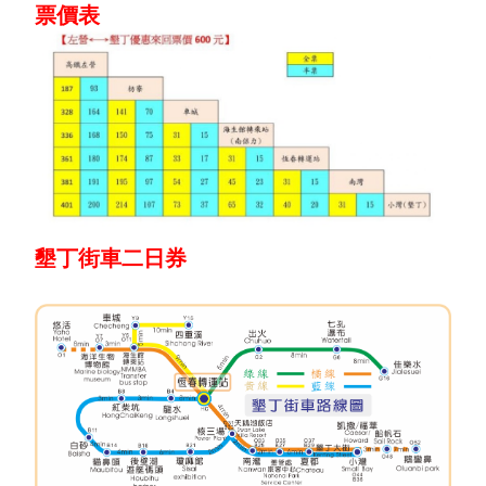
票價表
墾丁街車二日券