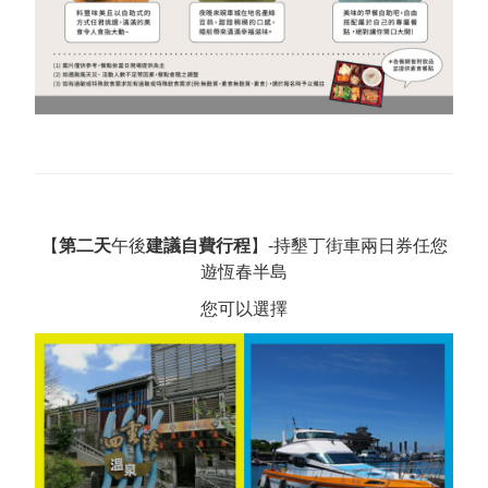
【
第二天
午後
建議自費行程
】-持墾丁街車兩日券任您
遊恆春半島
您可以選擇