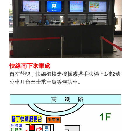
快線南下乘車處
自左營墾丁快線櫃檯走樓梯或搭手扶梯下1樓2號
公車月台巴士乘車處等候搭車。