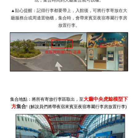
▲貼心提醒：記得行李都要帶上，入館後，可將行李寄放在大
廳服務台或周邊置物櫃，集合時，會帶來賓至夜宿專屬行李房
放置行李。
大廳中央虎鯨模型下
集合地點：將所有寄放行李區取出，至
方
集合
(解說員們將帶夜宿來賓至夜宿專屬行李房放置行李)
!