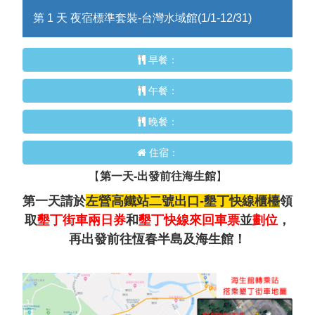
第 1 天 夜宿標準套裝-台灣水域館(1/1-12/31)
早餐：
午餐：
晚餐：
住宿：
【
第一天-出發前往海生館
】
第一天請於
左營高鐵站二號出口-墾丁快線櫃檯
領
取
墾丁街車兩日券
和
墾丁快線來回車票
並
劃位
，
再出發前往恆春半島及海生館！