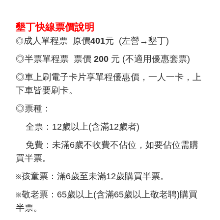
墾丁快線票價說明
成人單程票 原價
401
元 (左營→墾丁)
◎
◎半票單程票 票價
200
元 (不適用優惠套票)
◎車上刷電子卡片享單程優惠價，一人一卡，上
下車皆要刷卡。
◎票種：
全票：12歲以上(含滿12歲者)
免費：未滿6歲不收費不佔位，如要佔位需購
買半票。
孩童票：滿6歲至未滿12歲購買半票。
※
敬老票：65歲以上(含滿65歲以上敬老聘)購買
※
半票。