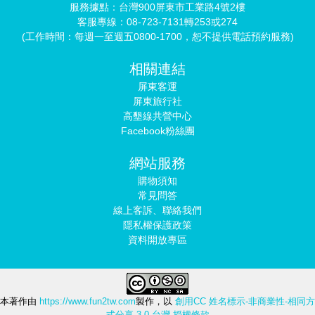
服務據點：台灣900屏東市工業路4號2樓
客服專線：08-723-7131轉253或274
(工作時間：每週一至週五0800-1700，恕不提供電話預約服務)
相關連結
屏東客運
屏東旅行社
高墾線共營中心
Facebook粉絲團
網站服務
購物須知
常見問答
線上客訴、聯絡我們
隱私權保護政策
資料開放專區
本著作由
https://www.fun2tw.com
製作，以
創用CC 姓名標示-非商業性-相同方
式分享 3.0 台灣 授權條款