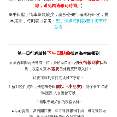
線，避免錯過報到時間
。)
※平日墾丁街車班次較少，請務必先行確認好班次，提
早搭乘，時刻表可參考：
墾丁快線時刻表
/
墾丁街車時
刻表
下午四點前
第一日行程請於
抵達海生館報到
夜宿報到窗口
在集合時間前抵達海生館，於驗票口的右側
報
不需要
到，夜宿來賓
另外購買門票入館！
於夜宿報到窗口完成以下事項：
(
6歲以下
小朋友
)
1.核對證件資料，優惠身分
：健保卡/戶口名
簿/護照/入台證都可以!
2.領取專屬於你的夜宿名牌!
▲貼心提醒：當日開館後，即可進行報到手續，可先進館遊
玩，集合時間到大廳集合就可以囉。