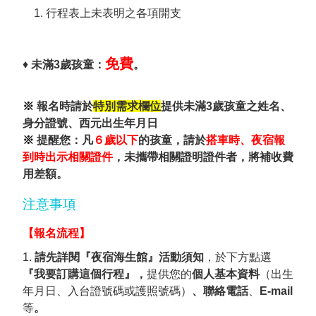
1. 行程表上未表明之各項開支
免費
♦
未滿3歲孩童：
。
※
報名時請於
特別需求欄位
提供未滿3歲孩童之姓名、
身分證號、西元出生年月日
※
提醒您：凡
６歲以下
的孩童，請於
搭車時、夜宿報
到時出示相關證件
，未攜帶相關證明證件者，將補收費
用差額。
注意事項
【報名流程】
1.
請先詳閱
『夜宿海生館』活動須知
，於下方點選
『我要訂購這個行程』，
提供您的
個人基本資料
（出生
年月日、入台證號碼或護照號碼）
、聯絡電話
、
E-mail
等
。