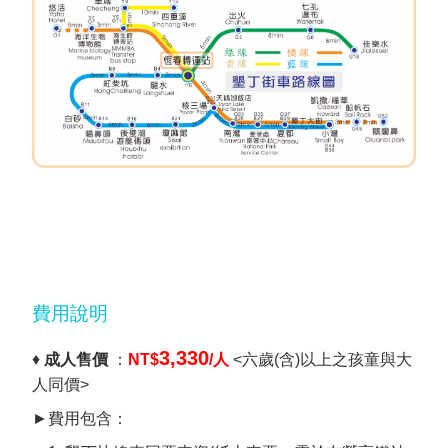
費用說明
3,330
♦
成人售價
：
NT$
/人
<六歲(含)以上之孩童與大
人同價>
►費用包含：