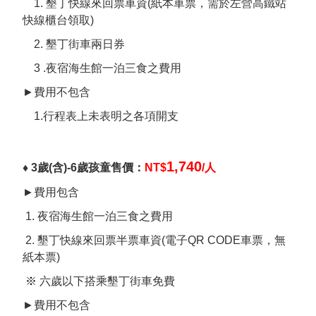
1. 墾丁快線來回票車資(紙本車票，需於左營高鐵站
快線櫃台領取)
2. 墾丁街車兩日券
3 .夜宿海生館一泊三食之費用
►費用不包含
1.行程表上未表明之各項開支
1,740
♦ 3歲(含)-6歲孩童售價：
NT$
/人
►費用包含
1. 夜宿海生館一泊三食之費用
2. 墾丁快線來回票半票車資(電子QR CODE車票，無
紙本票)
※
六歲以下搭乘墾丁街車免費
►費用不包含