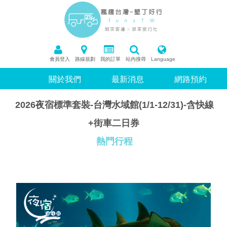
會員登入
路線規劃
我的訂單
站內搜尋
Language
關於我們
最新消息
網路預約
2026夜宿標準套裝-台灣水域館(1/1-12/31)-含快線
+街車二日券
熱門行程