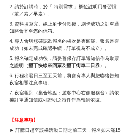
2. 請於訂購時，於「 特別需求 」欄位註明用餐習慣
（葷／素／早素）。
3. 資料填寫完、線上刷卡付款後，刷卡成功之訂單通
知將會寄至您的信箱。
4. 專人會與您確認欲報名的梯次是否額滿、報名是否
成功（如未完成確認手續，訂單視為不成立）。
5. 報名確定成功後，請妥善保存訂單通知信作為取票
之證明（
墾丁快線來回票
及
墾丁街車二日券
）。
6. 行程出發日三至五天前，將會有專人與您聯絡告知
夜宿相關注意事項。
7. 夜宿報到（集合地點：遊客中心右側服務台）請依
據訂單通知信或可證明之證件作為報到依據。
【注意事項】
► 訂購日起至該梯活動日期之前三天，報名如未滿15