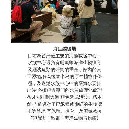
海生館後場
目前為台灣最主要的海龜救援中心，
水族中心還負有珊瑚等海洋生物復育
及經濟魚類的研究的重任，館內的人
工濕地,有為恆春半島的原生植物作保
種，及過濾水族中心中的廢海水要排
出時,必須經過專門的水質處理池處理
後才能排到大海,避免造成污染。標本
館裡,還保存了已絕種或瀕絕的生物標
本等等,具有保種、復育、及海龜救援
等功能。(出處：海洋生物博物館)