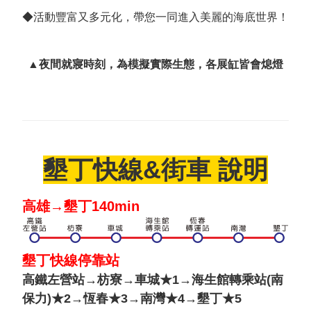
◆活動豐富又多元化，帶您一同進入美麗的海底世界！
▲夜間就寢時刻，為模擬實際生態，各展缸皆會熄燈
墾丁快線&街車 說明
高雄→墾丁140min
墾丁快線停靠站
高鐵左營站→枋寮→車城★1→海生館轉乘站(南
保力)★2→恆春★3→南灣★4→墾丁★5