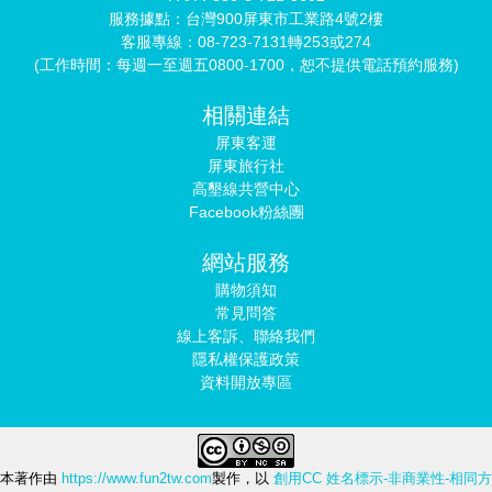
服務據點：台灣900屏東市工業路4號2樓
客服專線：08-723-7131轉253或274
(工作時間：每週一至週五0800-1700，恕不提供電話預約服務)
相關連結
屏東客運
屏東旅行社
高墾線共營中心
Facebook粉絲團
網站服務
購物須知
常見問答
線上客訴、聯絡我們
隱私權保護政策
資料開放專區
本著作由
https://www.fun2tw.com
製作，以
創用CC 姓名標示-非商業性-相同方