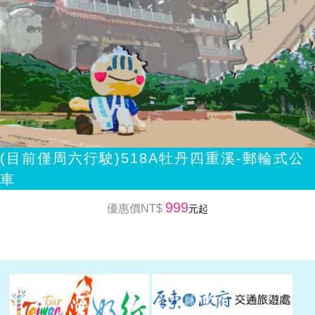
(目前僅周六行駛)518A牡丹四重溪-郵輪式公
車
999
優惠價NT$
元起