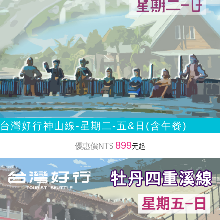
台灣好行神山線-星期二-五&日(含午餐)
899
優惠價NT$
元起